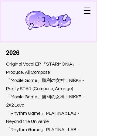
2026
Original Vocal EP 『STARMONIA』 -
Produce, All Compose
「Mobile Game」勝利の女神：NIKKE -
Pretty STAR (Compose, Arrange)
「Mobile Game」勝利の女神：NIKKE -
2X2 Love
「Rhythm Game」 PLATINA :: LAB -
Beyond the Universe
「Rhythm Game」 PLATINA :: LAB -