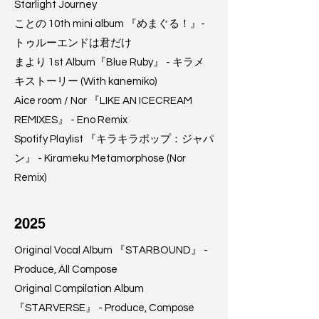
Starlight Journey
ことの 10th mini album 『めまぐる！』-
トゥルーエンドは君だけ
まより 1st Album『Blue Ruby』 - キラメ
キストーリー (With kanemiko)
Aice room / Nor 『LIKE AN ICECREAM
REMIXES』 - Eno Remix
Spotify Playlist 『キラキラポップ：ジャパ
ン』 - Kirameku Metamorphose (Nor
Remix)
2025
Original Vocal Album 『STARBOUND』 -
Produce, All Compose
Original Compilation Album
『STARVERSE』 - Produce, Compose