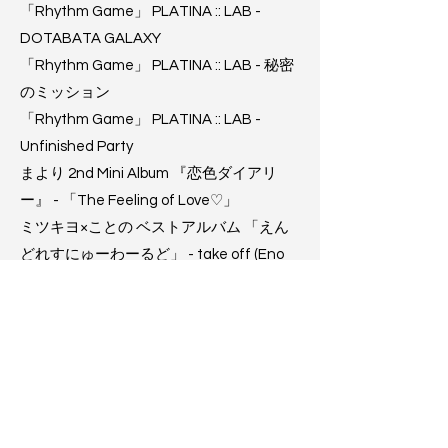
「Rhythm Game」 PLATINA :: LAB -
DOTABATA GALAXY
「Rhythm Game」 PLATINA :: LAB - 秘密
のミッション
「Rhythm Game」 PLATINA :: LAB -
Unfinished Party
まより 2nd Mini Album 『恋色ダイアリ
ー』 - 「The Feeling of Love♡」
ミツキヨ×ことの ベストアルバム 「えん
どれすにゅーわーるど」 - take off (Eno
remix)
2024
ニコニコ動画 月ニコ新エンディング曲 -
全世界にショータイム 「Original Music
Contest」 Cosmic Radio 5th
「Rhythm Game」 Rhythm Doctor - 秘密